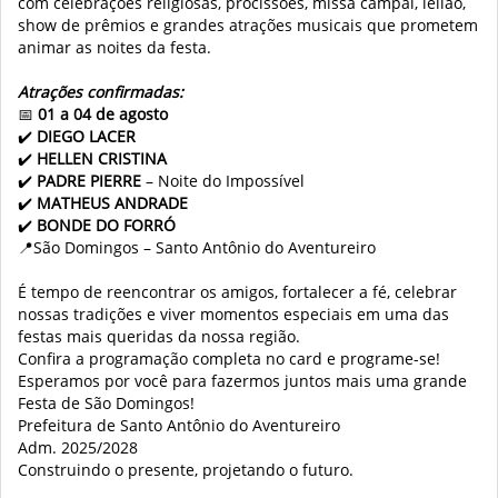
com celebrações religiosas, procissões, missa campal, leilão,
show de prêmios e grandes atrações musicais que prometem
animar as noites da festa.
Atrações confirmadas:
📅
01 a 04 de agosto
✔️
DIEGO LACER
✔️
HELLEN CRISTINA
✔️
PADRE PIERRE
– Noite do Impossível
✔️
MATHEUS ANDRADE
✔️
BONDE DO FORRÓ
📍São Domingos – Santo Antônio do Aventureiro
É tempo de reencontrar os amigos, fortalecer a fé, celebrar
nossas tradições e viver momentos especiais em uma das
festas mais queridas da nossa região.
Confira a programação completa no card e programe-se!
Esperamos por você para fazermos juntos mais uma grande
Festa de São Domingos!
Prefeitura de Santo Antônio do Aventureiro
Adm. 2025/2028
Construindo o presente, projetando o futuro.