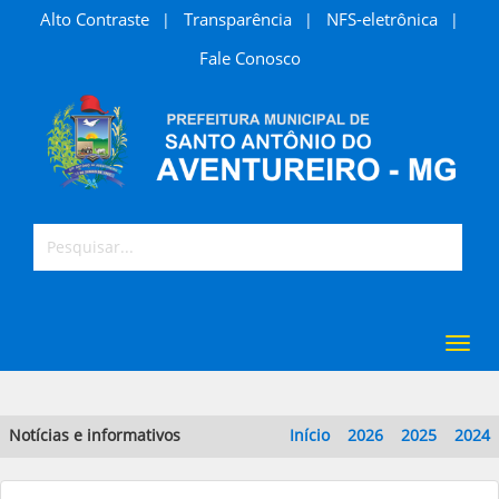
Alto Contraste
Transparência
NFS-eletrônica
|
|
|
Fale Conosco
Toggl
navig
Notícias e informativos
Início
2026
2025
2024